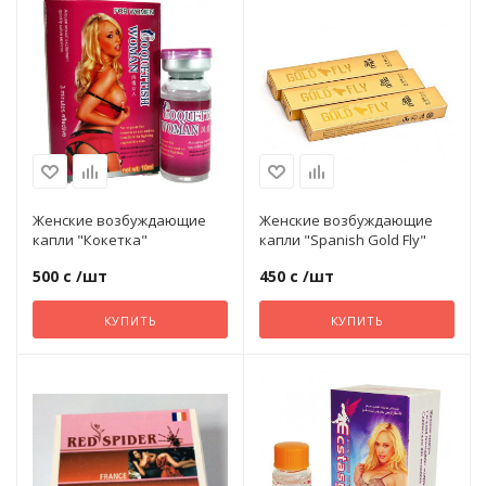
Тип
Капли
Продление полового акта
Для
Неё
Производитель
Разное
PRC
Смазки, крема, гели
Женские возбуждающие
Женские возбуждающие
капли "Кокетка"
капли "Spanish Gold Fly"
500 с
/шт
450 с
/шт
Страпоны
КУПИТЬ
КУПИТЬ
Увеличение члена
Тип
порошок и
жидкость
Фаллоимитаторы
Количество