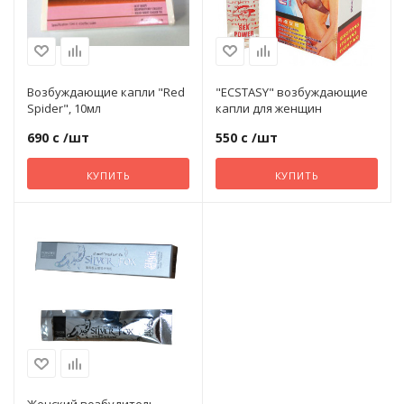
2
Эрекционные кольца на член
Для
Неё
Возбуждающие капли "Red
"ECSTASY" возбуждающие
Эротическое белье
Spider", 10мл
капли для женщин
690 с
/шт
550 с
/шт
Секс-машины
КУПИТЬ
КУПИТЬ