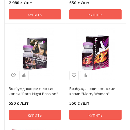
2 980 с
/шт
550 с
/шт
Массажеры простаты
С поступат
Продлеваю
КУПИТЬ
КУПИТЬ
Хвостики
движениям
Насадки на член
Цепочки
С семяизве
Подарочные наборы
Фаллосы
Помпы для женщин
Попперсы
Возбуждающие женские
Возбуждающие женские
капли "Paris Night Passion"
капли "Merry Woman"
550 с
/шт
550 с
/шт
Презервативы
КУПИТЬ
КУПИТЬ
Премиум игрушки