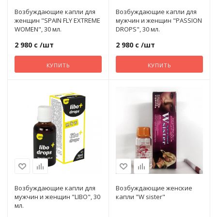
Плаги с виб
Для двойно
Возбуждающие капли для
Возбуждающие капли для
Виброяйца
женщин "SPAIN FLY EXTREME
мужчин и женщин "PASSION
WOMEN", 30 мл.
DROPS", 30 мл.
Плетки и шл
Мастурбатор
Лубриканты 
Огромные
Расширител
Для клитора
2 980 с
/шт
2 980 с
/шт
Возбудители
Поводки и з
Мультифунк
Наборы сма
Премиум кла
КУПИТЬ
КУПИТЬ
Рельефные
Для пары
Все для анального секса
Уретральны
Полноразм
Охлаждающ
С вибрацие
Силиконовые
Для точки G
Все для массажа
Фиксаторы
Тенга-яйца
Согревающ
С вращение
Смазки ана
Мини-вибра
Духи с феромонами
Сужающие
С мошонкой
Стеклянные
Многофункц
Игры, сувениры, секс-мебель
Возбуждающие капли для
Возбуждающие женские
и аксессуары
мужчин и женщин "LIBO", 30
капли "W sister"
Увлажняющ
Со стимуляц
мл.
Супер огро
С ротацией