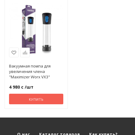
Продление полового акта
Разное
па
Смазки, крема, гели
Вакуумная помпа для
увеличения члена
"Maximizer Worx VX3"
Страпоны
4 980 с
/шт
КУПИТЬ
Увеличение члена
Фаллоимитаторы
О нас
Каталог товаров
Как купить?