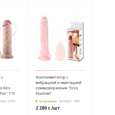
енд
ile
аметр
cм
я
её
ина
 см
териал
 с
Фаллоимитатор с
PR
вибрацией и имитацией
термопластичный
я без
семяизвержения "Eros
астомер)
Fun" 7"0
Fountain"
бочая длина
икул:
2038
В наличии
Артикул:
1986
 см
2 280 с
/шт