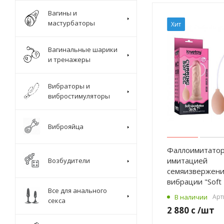
Вагины и
Бренд
Бр
мастурбаторы
Хит
LoveToy
Ba
Вагинальные шарики
Производитель
Ди
и тренажеры
PRC
4 
Цвет
Дл
Вибраторы и
телесный
Н
вибростимуляторы
Для
Дл
Неё
20
Виброяйца
Диаметр
Ма
Фаллоимитатор
4-4,5 см
T
имитацией
Возбудители
(
Материал
семяизвержени
эл
TPR
вибрации "Soft 
Все для анального
(термопластичный
ра
В наличии
Арт
секса
эластомер)
17
2 880 с
/шт