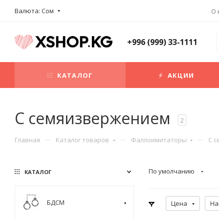
Валюта: Сом
О 
+996 (999) 33-1111
КАТАЛОГ
АКЦИИ
С семяизвержением
2
Главная
Каталог товаров
Фаллоимитаторы
С 
По умолчанию
КАТАЛОГ
БДСМ
Цена
На