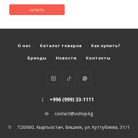
Массажеры простаты
С поступат
КУПИТЬ
Продлеваю
Хвостики
движениям
Насадки на член
Цепочки
С семяизве
О нас
Каталог товаров
Как купить?
Подарочные наборы
Бренды
Новости
Контакты
Фаллосы
Помпы для женщин
Попперсы
+996 (999) 33-1111
contact@xshop.kg
Презервативы
720060, Кыргызстан, Бишкек, ул. Куттубаева, 31/1
Премиум игрушки