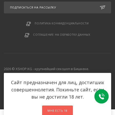
ПОДПИСАТЬСЯ НА РАССЫЛКУ
Продление полового акта
ПОЛИТИКА КОНФИДЕНЦИАЛЬНОСТИ
Разное
СОГЛАШЕНИЕ НА ОБРАБОТКУ ДАННЫХ
Смазки, крема, гели
2026 © XSHOP.KG - крупнейший сексшоп в Бишкеке.
Страпоны
Все права защищены.
Сайт предназначен для лиц, достигших
Увеличение члена
совершеннолетия. Покиньте сайт, если
вы не достигли 18 лет.
Фаллоимитаторы
МНЕ ЕСТЬ 18